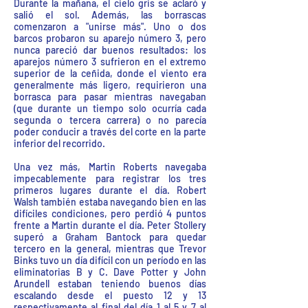
Durante la mañana, el cielo gris se aclaró y
salió el sol. Además, las borrascas
comenzaron a "unirse más". Uno o dos
barcos probaron su aparejo número 3, pero
nunca pareció dar buenos resultados: los
aparejos número 3 sufrieron en el extremo
superior de la ceñida, donde el viento era
generalmente más ligero, requirieron una
borrasca para pasar mientras navegaban
(que durante un tiempo solo ocurría cada
segunda o tercera carrera) o no parecía
poder conducir a través del corte en la parte
inferior del recorrido.
Una vez más, Martin Roberts navegaba
impecablemente para registrar los tres
primeros lugares durante el día. Robert
Walsh también estaba navegando bien en las
difíciles condiciones, pero perdió 4 puntos
frente a Martin durante el día. Peter Stollery
superó a Graham Bantock para quedar
tercero en la general, mientras que Trevor
Binks tuvo un día difícil con un período en las
eliminatorias B y C. Dave Potter y John
Arundell estaban teniendo buenos días
escalando desde el puesto 12 y 13
respectivamente al final del día 1 al 5 y 7 al