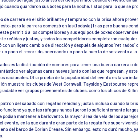
ó cuando guardaron sus botes para la noche, listos para lo que se p
o de carrera en el sitio brillante y temprano con la brisa ahora prove
 esto, pero la carrera comenzó en las (todavía) frías pero buenas con
a este permitió a los competidores y sus equipos de boxes observar de
e reñidas y justas, y todos los competidores completaron cualquier 
tó con un ligero cambio de dirección y después de algunos "retirados"
 un poco el recorrido, acercando un poco la puerta de sotavento a la 
ltados es la distribución de nombres para tener una buena carrera o 
antástico ver algunas caras nuevas junto con las que regresan, y est
tos nacionales. Otra prueba de la popularidad del evento es la varied
ción muestra los clubes de West Cornwall, Tayside y Eastbourne repr
gradable ver grupos provenientes de clubes, como los chicos de Killin
 patrón del sábado con regatas reñidas y justas incluso cuando la bri
o funcionó ya que las ráfagas nunca fueron lo suficientemente largas
e podían mantener a barlovento, la mayor área de vela de los aparejos
del evento, en la que durante gran parte de la regata fue supervivenci
queño del barco de Dorian Crease. Sin embargo, esto no duró mucho, y
a.