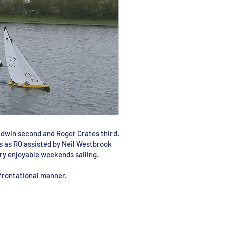
ldwin second and Roger Crates third.
ts as RO assisted by Neil Westbrook
ery enjoyable weekends sailing.
nfrontational manner.