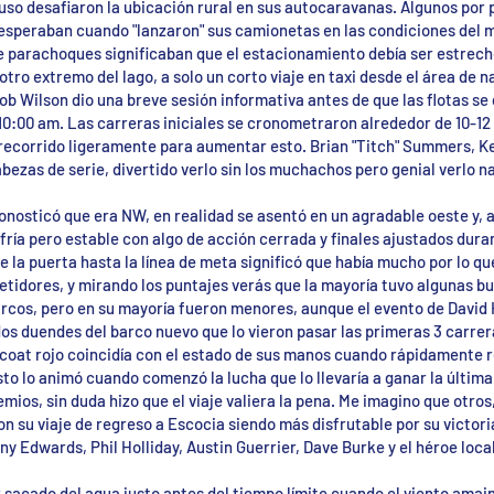
so desafiaron la ubicación rural en sus autocaravanas. Algunos por p
speraban cuando "lanzaron" sus camionetas en las condiciones del mo
e parachoques significaban que el estacionamiento debía ser estrecho,
tro extremo del lago, a solo un corto viaje en taxi desde el área de 
Rob Wilson dio una breve sesión informativa antes de que las flotas se 
10:00 am. Las carreras iniciales se cronometraron alrededor de 10-12
 recorrido ligeramente para aumentar esto. Brian "Titch" Summers, Ken
bezas de serie, divertido verlo sin los muchachos pero genial verlo n
onosticó que era NW, en realidad se asentó en un agradable oeste y, a 
 fría pero estable con algo de acción cerrada y finales ajustados dur
 la puerta hasta la línea de meta significó que había mucho por lo qu
etidores, y mirando los puntajes verás que la mayoría tuvo algunas b
rcos, pero en su mayoría fueron menores, aunque el evento de David 
s duendes del barco nuevo que lo vieron pasar las primeras 3 carrer
lcoat rojo coincidía con el estado de sus manos cuando rápidamente 
to lo animó cuando comenzó la lucha que lo llevaría a ganar la última
emios, sin duda hizo que el viaje valiera la pena. Me imagino que otro
n su viaje de regreso a Escocia siendo más disfrutable por su victori
y Edwards, Phil Holliday, Austin Guerrier, Dave Burke y el héroe loca
 sacado del agua justo antes del tiempo límite cuando el viento amainó