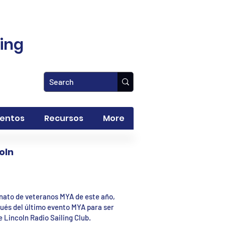
ling
ventos
Recursos
More
oln
onato de veteranos MYA de este año,
pués del último evento MYA para ser
 Lincoln Radio Sailing Club.