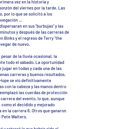
rimera vez en la historia y
nzón del viernes por la tarde. Las
 por lo que se solicitó a los
navegación …
dispersaran en sus "burbujas" y las
 minutos y después de las carreras de
 Binks y el regreso de Terry "the
avegar de nuevo.
pesar de la lluvia ocasional, la
ante todo el sábado. La oportunidad
e jugar en todas y cada una de las
uenas carreras y buenos resultados.
Hope se vio definitivamente
as con la cabeza y las manos dentro
reemplazó las cuerdas de protección
 carrera del evento, lo que, aunque
s, como el decidido y mejorado
a en la carrera 6. Otros que ganaron
l Pete Walters.
 y retrasó lo que habría sido el