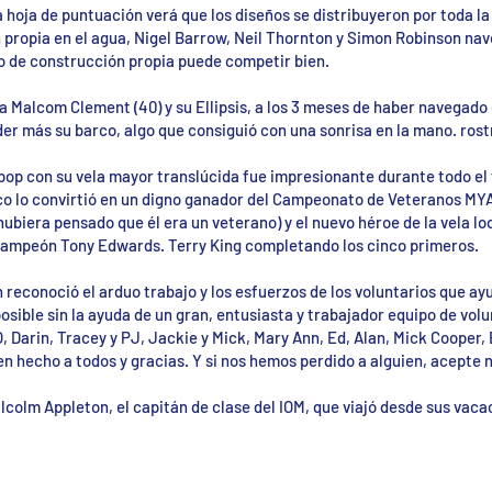
 hoja de puntuación verá que los diseños se distribuyeron por toda la
 propia en el agua, Nigel Barrow, Neil Thornton y Simon Robinson n
o de construcción propia puede competir bien.
Malcom Clement (40) y su Ellipsis, a los 3 meses de haber navegado en
er más su barco, algo que consiguió con una sonrisa en la mano. ros
pop con su vela mayor translúcida fue impresionante durante todo el 
ico lo convirtió en un digno ganador del Campeonato de Veteranos MYA
hubiera pensado que él era un veterano) y el nuevo héroe de la vela loc
 campeón Tony Edwards. Terry King completando los cinco primeros.
n reconoció el arduo trabajo y los esfuerzos de los voluntarios que ayu
osible sin la ayuda de un gran, entusiasta y trabajador equipo de volu
Darin, Tracey y PJ, Jackie y Mick, Mary Ann, Ed, Alan, Mick Cooper, Bo
 hecho a todos y gracias. Y si nos hemos perdido a alguien, acepte 
lcolm Appleton, el capitán de clase del IOM, que viajó desde sus vac