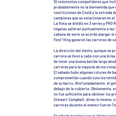
10 resistentes competidores que inclu
probablemente no la bienvenida que e
restricciones de Covid y la entrada d
campistas que se estacionaran en el o
La flota se dividió en 3 series y PRO 
regatas salieran puntualmente a las 
cabeza de serie se acordó alargar el
Fonz" King ganaron las carreras de ca
La dirección del viento, aunque se pr
carrera se llevó a cabo con una brisa
de tener una buena batida larga desde
carreras para la mayoría de los comp
El sábado hubo algunas roturas de ba
comprometido cuando tuvo los temido
de su barco. Afortunadamente, el ge
debajo de la cubierta. Obviamente, es
no fue suficiente para obtener los pr
Stewart Campbell, dirían lo mismo, co
carreras durante el evento fueron Ton
El sábado terminó con el último calor