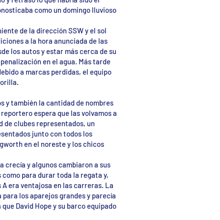
ronosticaba como un domingo lluvioso
niente de la dirección SSW y el sol
diciones a la hora anunciada de las
sde los autos y estar más cerca de su
penalización en el agua. Más tarde
 debido a marcas perdidas, el equipo
orilla.
dos y también la cantidad de nombres
e reportero espera que las volvamos a
ad de clubes representados, un
esentados junto con todos los
gworth en el noreste y los chicos
sa crecía y algunos cambiaron a sus
 como para durar toda la regata y,
 A era ventajosa en las carreras. La
a para los aparejos grandes y parecía
a que David Hope y su barco equipado