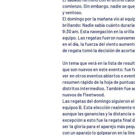
comienzo. Sin embargo, nadie se quej
y ventoso.
El domingo por la mañana vio al equip
brillando; Nadie sabía cuánto duraría
9:30 am. Esta navegación en la orill
equipo. Las regatas fueron nuevament
en el día, la fuerza del viento aumen
de regata tomó la decisión de acortar
Un tema que verá en la lista de resu
que son nuevos en este evento; fue f
ver en otros eventos abiertos o even
resumen rápido de la hoja de puntua
distritos intermedios. También fue a
nuevos de Fleetwood.
Las regatas del domingo siguieron el
equipos B. Esta elección realmente n
aunque las ganancias y la distancia s
excepción a esto fue la regata final 
ser la gloria para el aparejo más pe
con un aparejo lo golpearon en la líne