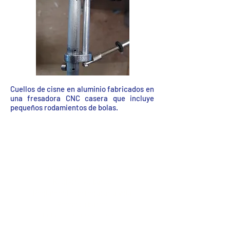
Cuellos de cisne en aluminio fabricados en
una fresadora CNC casera que incluye
pequeños rodamientos de bolas.
IOM Resources
Recursos de la OIM
Numeración de velas
Registre su barco
Reglamento de regatas a vela
Vende tu barco
Enlaces de proveedores